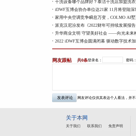
干洗设备哪个品牌好？泰洁干洗店加盟洗衣
iDWF互博会协办单位达21家 11月将登陆深
家用中央空调竞争瞬息万变，COLMO AI
派克汉尼汾发布《2022财年可持续发展报
升华商业文明 守望美好社会 ——向光未来
2022 iDWF互博会圆满闭幕 驱动数字技术
网友跟帖
共
0条
登录名：
密码
网友评论仅供其表达个人看法，并不
关于本网
关于我们
联系我们
免责声明