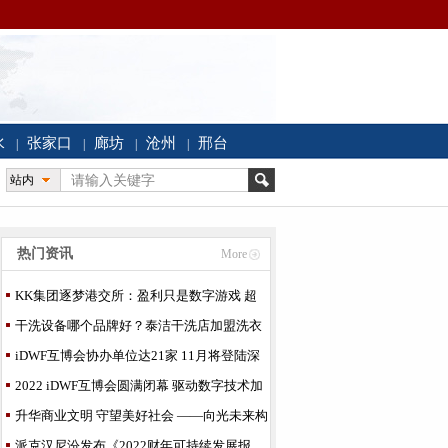
水
张家口
廊坊
沧州
邢台
|
|
|
|
站内
热门资讯
More
KK集团逐梦港交所：盈利只是数字游戏 超
50%加盟门店转自
干洗设备哪个品牌好？泰洁干洗店加盟洗衣
设备自产自销
iDWF互博会协办单位达21家 11月将登陆深
圳
2022 iDWF互博会圆满闭幕 驱动数字技术加
速融合实体
升华商业文明 守望美好社会 ——向光未来构
建中国特色
派克汉尼汾发布《2022财年可持续发展报