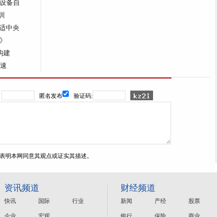
设备自
圳
墅适中央
告》
构建
加速
：
匿名发布
验证码:
表明本网同意其观点或证实其描述。
资讯频道
财经频道
快讯
国际
行业
新闻
产经
股票
企业
宏观
银行
保险
商业