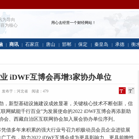
讯为导向
用心去经营一个财经网站！
容为核心
融
商讯
石家庄
唐山
邯郸
保定
秦皇岛
承德
衡
|
|
|
|
|
|
|
|
业 iDWF互博会再增3家协办单位
:00:18 发布于：河北省 阅读：
479
，新型基础设施建设成效显著，关键核心技术不断创新，信
网赋能千行百业”为发展使命的2022 iDWF互博会再添新助
协会、西藏自治区互联网协会加入展会协办单位序列。
凭借多年来积累的强大行业号召力积极动员会员企业进驻展
广工作，助力2022 iDWF互博会成为更具影响力、更具前瞻性