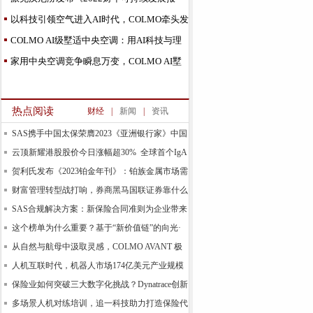
告》
以科技引领空气进入AI时代，COLMO牵头发
布全国首个AI家
COLMO AI级墅适中央空调：用AI科技与理
性美学开启高端
家用中央空调竞争瞬息万变，COLMO AI墅
适中央空调新品
热点阅读
财经
|
新闻
|
资讯
SAS携手中国太保荣膺2023《亚洲银行家》中国
合规
云顶新耀港股股价今日涨幅超30% 全球首个IgA
肾
贺利氏发布《2023铂金年刊》：铂族金属市场需
求预计
财富管理转型战打响，券商黑马国联证券靠什么
领跑基
SAS合规解决方案：新保险合同准则为企业带来
新的机
这个榜单为什么重要？基于“新价值链”的向光·
易善
从自然与航母中汲取灵感，COLMO AVANT 极
境空调自由
人机互联时代，机器人市场174亿美元产业规模
背后的
保险业如何突破三大数字化挑战？Dynatrace创新
技术
多场景人机对练培训，追一科技助力打造保险代